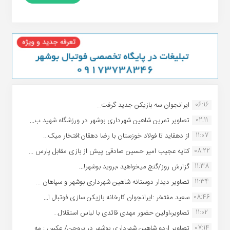
06:16
ایرانجوان سه بازیکن جدید گرفت...
02:11
تصاویر تمرین شاهین شهردارى بوشهر در ورزشگاه شهید ب...
11:07
از دهقاید تا فولاد خوزستان با رضا دهقان:افتخار میک...
08:22
کنایه عجیب امیر حسین صادقی پیش از بازی مقابل پارس ...
11:38
گزارش روز/گنج میخواهید ،بروید بوشهر!...
11:34
تصاویر دیدار دوستانه شاهین شهردارى بوشهر و سپاهان ...
08:46
سعید مفتخر :ایرانجوان کارخانه بازیکن سازی فوتبال ا...
11:02
تصاویر،اولین حضور مهدی قائدی با لباس استقلال...
07:14
تصاویر اردو شاهین شهرداری بوشهر در بروجن/ عکس : مه...