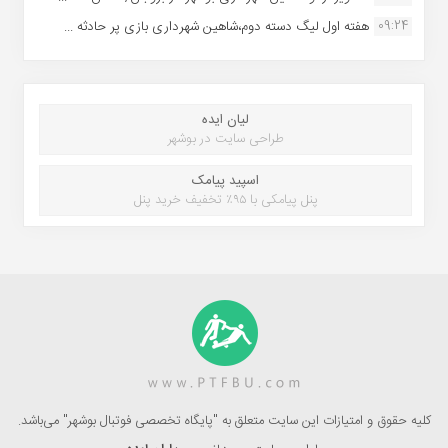
09:24
هفته اول لیگ دسته دوم،شاهین شهرداری بازی پر حادثه ...
لیان ایده
طراحی سایت در بوشهر
اسپید پیامک
پنل پیامکی با ۹۵٪ تخفیف خرید پنل
کلیه حقوق و امتیازات این سایت متعلق به "پایگاه تخصصی فوتبال بوشهر" می‌باشد.