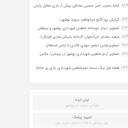
08:
کنایه عجیب امیر حسین صادقی پیش از بازی مقابل پارس
11:
گزارش روز/گنج میخواهید ،بروید بوشهر!...
11:
تصاویر دیدار دوستانه شاهین شهردارى بوشهر و سپاهان ...
08:
سعید مفتخر :ایرانجوان کارخانه بازیکن سازی فوتبال ا...
11:0
تصاویر،اولین حضور مهدی قائدی با لباس استقلال...
07:
تصاویر اردو شاهین شهرداری بوشهر در بروجن/ عکس :
..
09:
هفته اول لیگ دسته دوم،شاهین شهرداری بازی پر حادثه
لیان ایده
طراحی سایت در بوشهر
اسپید پیامک
پنل پیامکی با ۹۵٪ تخفیف خرید پنل