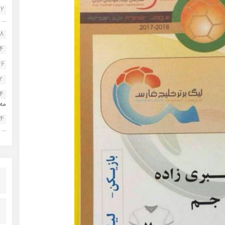
22
...
38
34
46
2
14
مه.
24
...