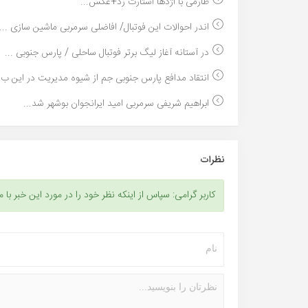
طارمی با اژدها استارت زد+عکس...
اندر احوالات این فوتبال/ افاضلی سرمربی ماشین سازی ...
در آستانه آغاز لیگ برتر فوتبال ساحلی / پارس جنوبی ...
انتقاد مدافع پارس جنوبی جم از شیوه مدیریت در این ب..
ابراهیم شریفی سرمربی امید ایرانجوان بوشهر شد...
نظرات
کاربر گرامی: سپاس از اینکه نظر خود را در مورد این خبر با م