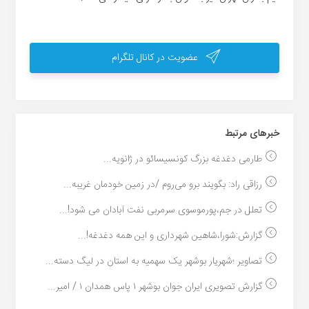
عضویت در کانال تلگرام
خبر‌های مرتبط
طارمی دغدغه بزرگ کونسیسائو در ژانویه...
رزاقی راد: بگویند برو می‌روم /در زمین خودمان غریبه...
تعلل در جم،پورموسوی سرمربی نفت آبادان می شود!...
گزارش:شورا،شاهین شهرداری و این همه دغدغه!...
تصاویر ؛شهریار بوشهر یک سهمیه به استان در لیگ دسته...
گزارش تصویری ایران جوان بوشهر ۱ پاس همدان ۱ / امیر...