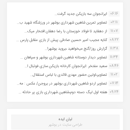
06:16
ایرانجوان سه بازیکن جدید گرفت...
02:11
تصاویر تمرین شاهین شهردارى بوشهر در ورزشگاه شهید ب...
11:07
از دهقاید تا فولاد خوزستان با رضا دهقان:افتخار میک...
08:22
کنایه عجیب امیر حسین صادقی پیش از بازی مقابل پارس ...
11:38
گزارش روز/گنج میخواهید ،بروید بوشهر!...
11:34
تصاویر دیدار دوستانه شاهین شهردارى بوشهر و سپاهان ...
08:46
سعید مفتخر :ایرانجوان کارخانه بازیکن سازی فوتبال ا...
11:02
تصاویر،اولین حضور مهدی قائدی با لباس استقلال...
07:14
تصاویر اردو شاهین شهرداری بوشهر در بروجن/ عکس : مه...
09:24
هفته اول لیگ دسته دوم،شاهین شهرداری بازی پر حادثه ...
لیان ایده
طراحی سایت در بوشهر