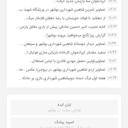
06:16
ایرانجوان سه بازیکن جدید گرفت...
02:11
تصاویر تمرین شاهین شهردارى بوشهر در ورزشگاه شهید ب...
11:07
از دهقاید تا فولاد خوزستان با رضا دهقان:افتخار میک...
08:22
کنایه عجیب امیر حسین صادقی پیش از بازی مقابل پارس ...
11:38
گزارش روز/گنج میخواهید ،بروید بوشهر!...
11:34
تصاویر دیدار دوستانه شاهین شهردارى بوشهر و سپاهان ...
08:46
سعید مفتخر :ایرانجوان کارخانه بازیکن سازی فوتبال ا...
11:02
تصاویر،اولین حضور مهدی قائدی با لباس استقلال...
07:14
تصاویر اردو شاهین شهرداری بوشهر در بروجن/ عکس : مه...
09:24
هفته اول لیگ دسته دوم،شاهین شهرداری بازی پر حادثه ...
لیان ایده
طراحی سایت در بوشهر
اسپید پیامک
پنل پیامکی با ۹۵٪ تخفیف خرید پنل