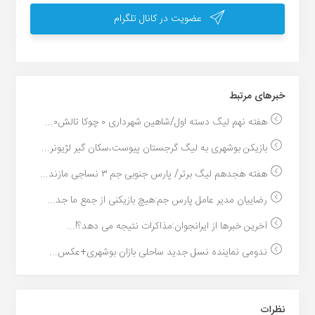
عضویت در کانال تلگرام
خبر‌های مرتبط
هفته نهم لیگ دسته اول/شاهین شهرداری ۰ چوکا تالش۰...
بازیکن بوشهری به لیگ گرجستان پیوست،سکان گیر لژیونر...
هفته هجدهم لیگ برتر/ پارس جنوبی جم ۳ نساجی مازند...
رضاییان مدیر عامل پارس جم:هیچ بازیکنی از جمع ما جد...
آخرین خبرها از ایرانجوان:مذاکرات نتیجه می دهد؟!...
ندومی نماینده نسل جدید ساحلی بازان بوشهری+عکس...
نظرات