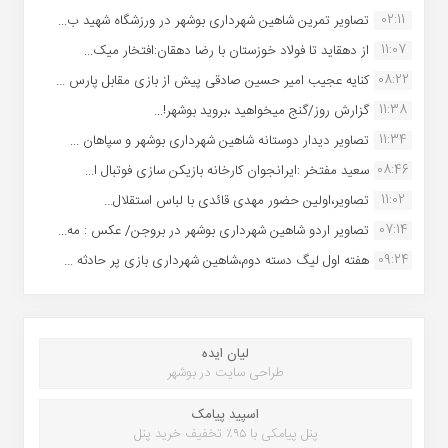
02:11
تصاویر تمرین شاهین شهردارى بوشهر در ورزشگاه شهید ب...
11:07
از دهقاید تا فولاد خوزستان با رضا دهقان:افتخار میک...
08:22
کنایه عجیب امیر حسین صادقی پیش از بازی مقابل پارس ...
11:38
گزارش روز/گنج میخواهید ،بروید بوشهر!...
11:34
تصاویر دیدار دوستانه شاهین شهردارى بوشهر و سپاهان ...
08:46
سعید مفتخر :ایرانجوان کارخانه بازیکن سازی فوتبال ا...
11:02
تصاویر،اولین حضور مهدی قائدی با لباس استقلال...
07:14
تصاویر اردو شاهین شهرداری بوشهر در بروجن/ عکس : مه...
09:24
هفته اول لیگ دسته دوم،شاهین شهرداری بازی پر حادثه ...
لیان ایده
طراحی سایت در بوشهر
اسپید پیامک
پنل پیامکی با ۹۵٪ تخفیف خرید پنل