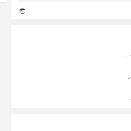
...
.
...