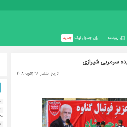
روزنامه
جدول لیگ
جدید
یده سرمربی شیرازی
تاریخ انتشار: 28 ژانویه 2018
16
1
ب..
07