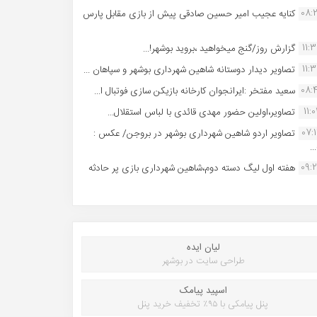
08:
کنایه عجیب امیر حسین صادقی پیش از بازی مقابل پارس
11:
گزارش روز/گنج میخواهید ،بروید بوشهر!...
11:
تصاویر دیدار دوستانه شاهین شهردارى بوشهر و سپاهان ...
08:
سعید مفتخر :ایرانجوان کارخانه بازیکن سازی فوتبال ا...
11:0
تصاویر،اولین حضور مهدی قائدی با لباس استقلال...
07:
تصاویر اردو شاهین شهرداری بوشهر در بروجن/ عکس :
..
09:
هفته اول لیگ دسته دوم،شاهین شهرداری بازی پر حادثه
لیان ایده
طراحی سایت در بوشهر
اسپید پیامک
پنل پیامکی با ۹۵٪ تخفیف خرید پنل