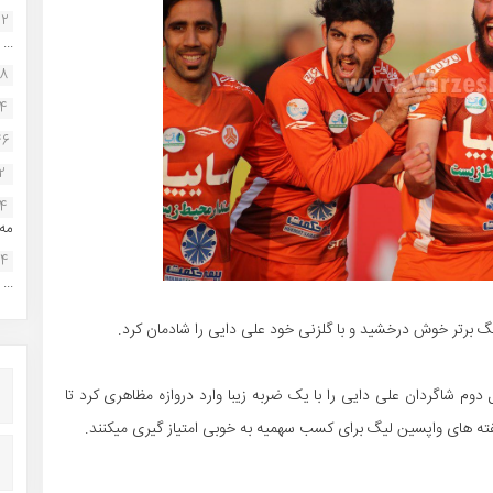
22
...
38
34
46
2
14
مه.
24
...
گ برتر خوش درخشید و با گلزنی خود علی دایی را شادمان کرد.
دوم شاگردان علی دایی را با یک ضربه زیبا وارد دروازه مظاهری کرد تا
هفته های واپسین لیگ برای کسب سهمیه به خوبی امتیاز گیری میکنند.