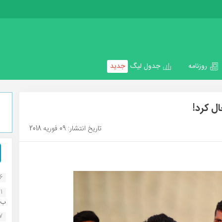
روزنامه
جدول لیگ
جدید
ل کرد!
تاریخ انتشار: 09 فوریه 2018
16
1
ب..
07