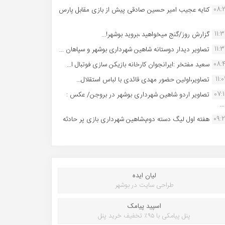
08:
کنایه عجیب امیر حسین صادقی پیش از بازی مقابل پارس
11:
گزارش روز/گنج میخواهید ،بروید بوشهر!...
11:
تصاویر دیدار دوستانه شاهین شهردارى بوشهر و سپاهان ...
08:
سعید مفتخر :ایرانجوان کارخانه بازیکن سازی فوتبال ا...
11:0
تصاویر،اولین حضور مهدی قائدی با لباس استقلال...
07:
تصاویر اردو شاهین شهرداری بوشهر در بروجن/ عکس :
..
09:
هفته اول لیگ دسته دوم،شاهین شهرداری بازی پر حادثه
لیان ایده
طراحی سایت در بوشهر
اسپید پیامک
پنل پیامکی با ۹۵٪ تخفیف خرید پنل