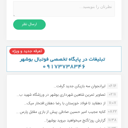
06:16
ایرانجوان سه بازیکن جدید گرفت...
02:11
تصاویر تمرین شاهین شهردارى بوشهر در ورزشگاه شهید ب...
11:07
از دهقاید تا فولاد خوزستان با رضا دهقان:افتخار میک...
08:22
کنایه عجیب امیر حسین صادقی پیش از بازی مقابل پارس ...
11:38
گزارش روز/گنج میخواهید ،بروید بوشهر!...