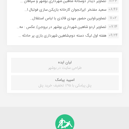
11:34
تصاویر دیدار دوستانه شاهین شهردارى بوشهر و سپاهان ...
08:46
سعید مفتخر :ایرانجوان کارخانه بازیکن سازی فوتبال ا...
11:02
تصاویر،اولین حضور مهدی قائدی با لباس استقلال...
07:14
تصاویر اردو شاهین شهرداری بوشهر در بروجن/ عکس : مه...
09:24
هفته اول لیگ دسته دوم،شاهین شهرداری بازی پر حادثه ...
لیان ایده
طراحی سایت در بوشهر
اسپید پیامک
پنل پیامکی با ۹۵٪ تخفیف خرید پنل