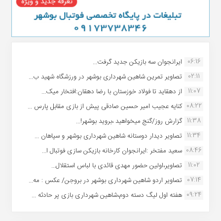
06:16
ایرانجوان سه بازیکن جدید گرفت...
02:11
تصاویر تمرین شاهین شهردارى بوشهر در ورزشگاه شهید ب...
11:07
از دهقاید تا فولاد خوزستان با رضا دهقان:افتخار میک...
08:22
کنایه عجیب امیر حسین صادقی پیش از بازی مقابل پارس ...
11:38
گزارش روز/گنج میخواهید ،بروید بوشهر!...
11:34
تصاویر دیدار دوستانه شاهین شهردارى بوشهر و سپاهان ...
08:46
سعید مفتخر :ایرانجوان کارخانه بازیکن سازی فوتبال ا...
11:02
تصاویر،اولین حضور مهدی قائدی با لباس استقلال...
07:14
تصاویر اردو شاهین شهرداری بوشهر در بروجن/ عکس : مه...
09:24
هفته اول لیگ دسته دوم،شاهین شهرداری بازی پر حادثه ...