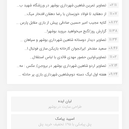
02:11
تصاویر تمرین شاهین شهردارى بوشهر در ورزشگاه شهید ب...
11:07
از دهقاید تا فولاد خوزستان با رضا دهقان:افتخار میک...
08:22
کنایه عجیب امیر حسین صادقی پیش از بازی مقابل پارس ...
11:38
گزارش روز/گنج میخواهید ،بروید بوشهر!...
11:34
تصاویر دیدار دوستانه شاهین شهردارى بوشهر و سپاهان ...
08:46
سعید مفتخر :ایرانجوان کارخانه بازیکن سازی فوتبال ا...
11:02
تصاویر،اولین حضور مهدی قائدی با لباس استقلال...
07:14
تصاویر اردو شاهین شهرداری بوشهر در بروجن/ عکس : مه...
09:24
هفته اول لیگ دسته دوم،شاهین شهرداری بازی پر حادثه ...
لیان ایده
طراحی سایت در بوشهر
اسپید پیامک
پنل پیامکی با ۹۵٪ تخفیف خرید پنل