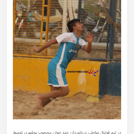
در تیم فوتبال ساحلی دریانوردان چند جوان محجوب بوشهری توسط