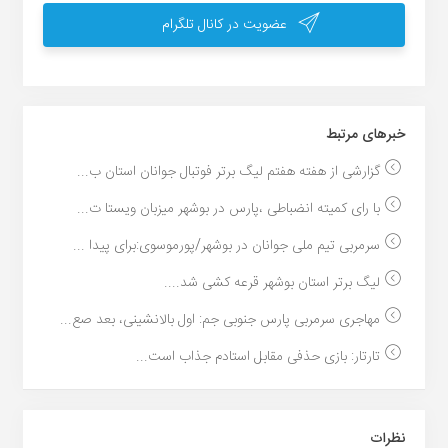
عضویت در کانال تلگرام
خبر‌های مرتبط
گزارشی از هفته هفتم لیگ برتر فوتبال جوانان استان ب...
با رای کمیته انضباطی ،پارس در بوشهر میزبان ویستا ت...
سرمربی تیم ملی جوانان در بوشهر/پورموسوی:برای پیدا ...
لیگ برتر استان بوشهر قرعه کشی شد....
مهاجری سرمربی پارس جنوبی جم: اول بالانشینی، بعد صع...
تارتار: بازی حذفی مقابل استادم جذاب است...
نظرات