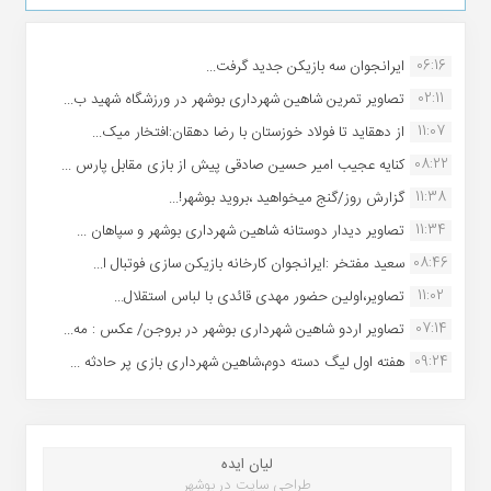
06:16
ایرانجوان سه بازیکن جدید گرفت...
02:11
تصاویر تمرین شاهین شهردارى بوشهر در ورزشگاه شهید ب...
11:07
از دهقاید تا فولاد خوزستان با رضا دهقان:افتخار میک...
08:22
کنایه عجیب امیر حسین صادقی پیش از بازی مقابل پارس ...
11:38
گزارش روز/گنج میخواهید ،بروید بوشهر!...
11:34
تصاویر دیدار دوستانه شاهین شهردارى بوشهر و سپاهان ...
08:46
سعید مفتخر :ایرانجوان کارخانه بازیکن سازی فوتبال ا...
11:02
تصاویر،اولین حضور مهدی قائدی با لباس استقلال...
07:14
تصاویر اردو شاهین شهرداری بوشهر در بروجن/ عکس : مه...
09:24
هفته اول لیگ دسته دوم،شاهین شهرداری بازی پر حادثه ...
لیان ایده
طراحی سایت در بوشهر