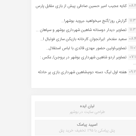
08:
کنایه عجیب امیر حسین صادقی پیش از بازی مقابل پارس
11:
گزارش روز/گنج میخواهید ،بروید بوشهر!...
11:
تصاویر دیدار دوستانه شاهین شهردارى بوشهر و سپاهان ...
08:
سعید مفتخر :ایرانجوان کارخانه بازیکن سازی فوتبال ا...
11:0
تصاویر،اولین حضور مهدی قائدی با لباس استقلال...
07:
تصاویر اردو شاهین شهرداری بوشهر در بروجن/ عکس :
..
09:
هفته اول لیگ دسته دوم،شاهین شهرداری بازی پر حادثه
لیان ایده
طراحی سایت در بوشهر
اسپید پیامک
پنل پیامکی با ۹۵٪ تخفیف خرید پنل