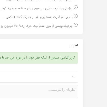
روزهای جالب ماهینی در سیرجان:دو هفته،دو ضربه کرنر ..
طارمی موفقیت همشهری اش را تبریک گفت+عکس...
ایزدپناه:ویسی از روی عصبانیت حرف زده/۴۰۰ میلیون پو...
نظرات
کاربر گرامی: سپاس از اینکه نظر خود را در مورد این خبر با م