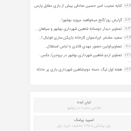
08:
کنایه عجیب امیر حسین صادقی پیش از بازی مقابل پارس
11:
گزارش روز/گنج میخواهید ،بروید بوشهر!...
11:
تصاویر دیدار دوستانه شاهین شهردارى بوشهر و سپاهان ...
08:
سعید مفتخر :ایرانجوان کارخانه بازیکن سازی فوتبال ا...
11:0
تصاویر،اولین حضور مهدی قائدی با لباس استقلال...
07:
تصاویر اردو شاهین شهرداری بوشهر در بروجن/ عکس :
..
09:
هفته اول لیگ دسته دوم،شاهین شهرداری بازی پر حادثه
لیان ایده
طراحی سایت در بوشهر
اسپید پیامک
پنل پیامکی با ۹۵٪ تخفیف خرید پنل