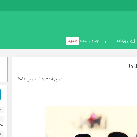
روزنامه
جدول لیگ
جدید
ند!
تاریخ انتشار: 01 مارس 2018
16
1
ب..
07