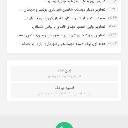
11:38
گزارش روز/گنج میخواهید ،بروید بوشهر!...
11:34
تصاویر دیدار دوستانه شاهین شهردارى بوشهر و سپاهان ...
08:46
سعید مفتخر :ایرانجوان کارخانه بازیکن سازی فوتبال ا...
11:02
تصاویر،اولین حضور مهدی قائدی با لباس استقلال...
07:14
تصاویر اردو شاهین شهرداری بوشهر در بروجن/ عکس : مه...
09:24
هفته اول لیگ دسته دوم،شاهین شهرداری بازی پر حادثه ...
لیان ایده
طراحی سایت در بوشهر
اسپید پیامک
پنل پیامکی با ۹۵٪ تخفیف خرید پنل