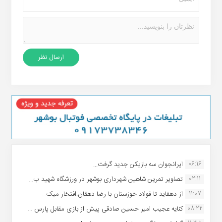
06:16
ایرانجوان سه بازیکن جدید گرفت...
02:11
تصاویر تمرین شاهین شهردارى بوشهر در ورزشگاه شهید ب...
11:07
از دهقاید تا فولاد خوزستان با رضا دهقان:افتخار میک...
08:22
کنایه عجیب امیر حسین صادقی پیش از بازی مقابل پارس ...