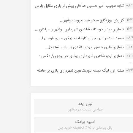
08:
کنایه عجیب امیر حسین صادقی پیش از بازی مقابل پارس
11:
گزارش روز/گنج میخواهید ،بروید بوشهر!...
11:
تصاویر دیدار دوستانه شاهین شهردارى بوشهر و سپاهان ...
08:
سعید مفتخر :ایرانجوان کارخانه بازیکن سازی فوتبال ا...
11:0
تصاویر،اولین حضور مهدی قائدی با لباس استقلال...
07:
تصاویر اردو شاهین شهرداری بوشهر در بروجن/ عکس :
..
09:
هفته اول لیگ دسته دوم،شاهین شهرداری بازی پر حادثه
لیان ایده
طراحی سایت در بوشهر
اسپید پیامک
پنل پیامکی با ۹۵٪ تخفیف خرید پنل