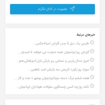
عضویت در کانال تلگرام
خبر‌های مرتبط
طارمی یک دبل تا صدر گلزنان آسیا+عکس...
گزارش روز:ایرانجوان شنبه حمایت می خواهد تا امیدوار...
امروز جدال پارس و نساجی زیر بارش باران/دوراهکی:هنو...
سوژه روز:رکورد تاریخی سه بازیکن امید شاهین...
هفته ششم لیگ دسته دوم/ایرانجوان بوشهر 0 نفت و گاز ...
نکته روز:چه کسی پاسخگوی سئوالات هواداران ایرانجوان...