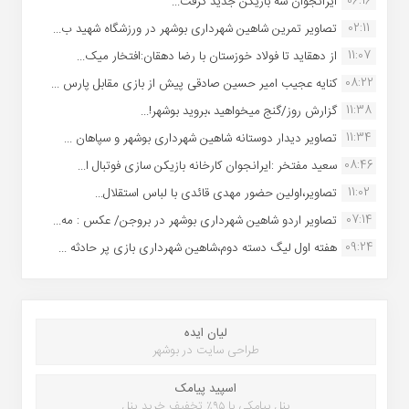
06:16
ایرانجوان سه بازیکن جدید گرفت...
02:11
تصاویر تمرین شاهین شهردارى بوشهر در ورزشگاه شهید ب...
11:07
از دهقاید تا فولاد خوزستان با رضا دهقان:افتخار میک...
08:22
کنایه عجیب امیر حسین صادقی پیش از بازی مقابل پارس ...
11:38
گزارش روز/گنج میخواهید ،بروید بوشهر!...
11:34
تصاویر دیدار دوستانه شاهین شهردارى بوشهر و سپاهان ...
08:46
سعید مفتخر :ایرانجوان کارخانه بازیکن سازی فوتبال ا...
11:02
تصاویر،اولین حضور مهدی قائدی با لباس استقلال...
07:14
تصاویر اردو شاهین شهرداری بوشهر در بروجن/ عکس : مه...
09:24
هفته اول لیگ دسته دوم،شاهین شهرداری بازی پر حادثه ...
لیان ایده
طراحی سایت در بوشهر
اسپید پیامک
پنل پیامکی با ۹۵٪ تخفیف خرید پنل