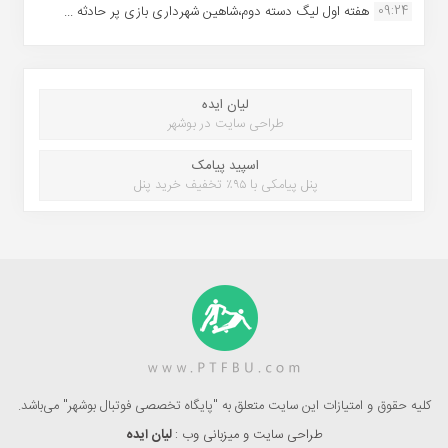
09:24
هفته اول لیگ دسته دوم،شاهین شهرداری بازی پر حادثه ...
لیان ایده
طراحی سایت در بوشهر
اسپید پیامک
پنل پیامکی با ۹۵٪ تخفیف خرید پنل
کلیه حقوق و امتیازات این سایت متعلق به "پایگاه تخصصی فوتبال بوشهر" می‌باشد.
طراحی سایت و میزبانی وب :
لیان ایده