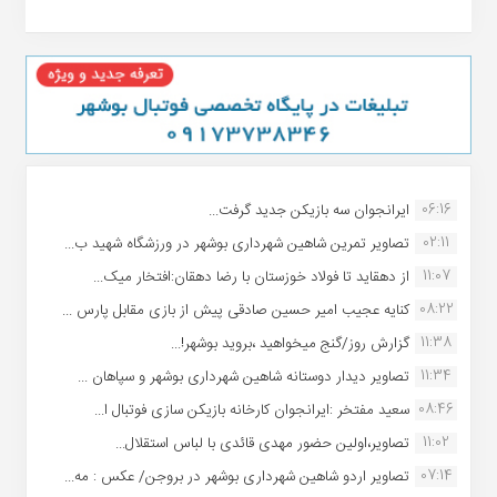
06:16
ایرانجوان سه بازیکن جدید گرفت...
02:11
تصاویر تمرین شاهین شهردارى بوشهر در ورزشگاه شهید ب...
11:07
از دهقاید تا فولاد خوزستان با رضا دهقان:افتخار میک...
08:22
کنایه عجیب امیر حسین صادقی پیش از بازی مقابل پارس ...
11:38
گزارش روز/گنج میخواهید ،بروید بوشهر!...
11:34
تصاویر دیدار دوستانه شاهین شهردارى بوشهر و سپاهان ...
08:46
سعید مفتخر :ایرانجوان کارخانه بازیکن سازی فوتبال ا...
11:02
تصاویر،اولین حضور مهدی قائدی با لباس استقلال...
07:14
تصاویر اردو شاهین شهرداری بوشهر در بروجن/ عکس : مه...