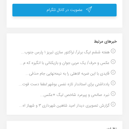
عضویت در کانال تلگرام
خبر‌های مرتبط
هفته ششم لیگ برتر/ تراکتور سازی تبریز ۱ پارس جنوب...
عکس و حرف/ یک مربی جوان و بازیکنانی با انگیزه که م...
قایدی با این ضربه الاهلی را به نیمه‌نهایی جام حذفی...
یادداشتی برای استاندار تازه نفس بوشهر:لطفا دست فوت...
نبرد صالحی و پیرمرد شاخص لیگ +عکس...
گزارش تصویری دیدار امید شاهین شهرداری ۳ و شهباز اه...