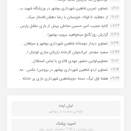
02:11
تصاویر تمرین شاهین شهردارى بوشهر در ورزشگاه شهید ب...
11:07
از دهقاید تا فولاد خوزستان با رضا دهقان:افتخار میک...
08:22
کنایه عجیب امیر حسین صادقی پیش از بازی مقابل پارس ...
11:38
گزارش روز/گنج میخواهید ،بروید بوشهر!...
11:34
تصاویر دیدار دوستانه شاهین شهردارى بوشهر و سپاهان ...
08:46
سعید مفتخر :ایرانجوان کارخانه بازیکن سازی فوتبال ا...
11:02
تصاویر،اولین حضور مهدی قائدی با لباس استقلال...
07:14
تصاویر اردو شاهین شهرداری بوشهر در بروجن/ عکس : مه...
09:24
هفته اول لیگ دسته دوم،شاهین شهرداری بازی پر حادثه ...
لیان ایده
طراحی سایت در بوشهر
اسپید پیامک
پنل پیامکی با ۹۵٪ تخفیف خرید پنل