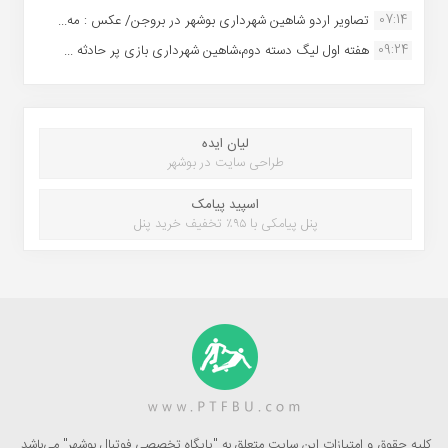
07:14
تصاویر اردو شاهین شهرداری بوشهر در بروجن/ عکس : مه...
09:24
هفته اول لیگ دسته دوم،شاهین شهرداری بازی پر حادثه ...
لیان ایده
طراحی سایت در بوشهر
اسپید پیامک
پنل پیامکی با ۹۵٪ تخفیف خرید پنل
کلیه حقوق و امتیازات این سایت متعلق به "پایگاه تخصصی فوتبال بوشهر" می‌باشد.