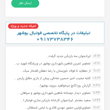
06:16
ایرانجوان سه بازیکن جدید گرفت...
02:11
تصاویر تمرین شاهین شهردارى بوشهر در ورزشگاه شهید ب...
11:07
از دهقاید تا فولاد خوزستان با رضا دهقان:افتخار میک...
08:22
کنایه عجیب امیر حسین صادقی پیش از بازی مقابل پارس ...
11:38
گزارش روز/گنج میخواهید ،بروید بوشهر!...
11:34
تصاویر دیدار دوستانه شاهین شهردارى بوشهر و سپاهان ...
08:46
سعید مفتخر :ایرانجوان کارخانه بازیکن سازی فوتبال ا...
11:02
تصاویر،اولین حضور مهدی قائدی با لباس استقلال...