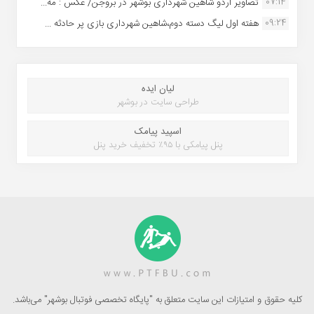
07:14
تصاویر اردو شاهین شهرداری بوشهر در بروجن/ عکس : مه...
09:24
هفته اول لیگ دسته دوم،شاهین شهرداری بازی پر حادثه ...
لیان ایده
طراحی سایت در بوشهر
اسپید پیامک
پنل پیامکی با ۹۵٪ تخفیف خرید پنل
کلیه حقوق و امتیازات این سایت متعلق به "پایگاه تخصصی فوتبال بوشهر" می‌باشد.