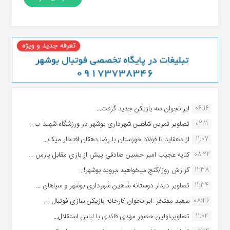
06:16
ایرانجوان سه بازیکن جدید گرفت...
02:11
تصاویر تمرین شاهین شهردارى بوشهر در ورزشگاه شهید ب...
11:07
از دهقاید تا فولاد خوزستان با رضا دهقان:افتخار میک...
08:22
کنایه عجیب امیر حسین صادقی پیش از بازی مقابل پارس ...
11:38
گزارش روز/گنج میخواهید ،بروید بوشهر!...
11:34
تصاویر دیدار دوستانه شاهین شهردارى بوشهر و سپاهان ...
08:46
سعید مفتخر :ایرانجوان کارخانه بازیکن سازی فوتبال ا...
11:02
تصاویر،اولین حضور مهدی قائدی با لباس استقلال...