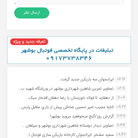
06:16
ایرانجوان سه بازیکن جدید گرفت...
02:11
تصاویر تمرین شاهین شهردارى بوشهر در ورزشگاه شهید ب...
11:07
از دهقاید تا فولاد خوزستان با رضا دهقان:افتخار میک...
08:22
کنایه عجیب امیر حسین صادقی پیش از بازی مقابل پارس ...
11:38
گزارش روز/گنج میخواهید ،بروید بوشهر!...
11:34
تصاویر دیدار دوستانه شاهین شهردارى بوشهر و سپاهان ...
08:46
سعید مفتخر :ایرانجوان کارخانه بازیکن سازی فوتبال ا...