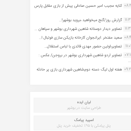
08:
کنایه عجیب امیر حسین صادقی پیش از بازی مقابل پارس
11:
گزارش روز/گنج میخواهید ،بروید بوشهر!...
11:
تصاویر دیدار دوستانه شاهین شهردارى بوشهر و سپاهان ...
08:
سعید مفتخر :ایرانجوان کارخانه بازیکن سازی فوتبال ا...
11:0
تصاویر،اولین حضور مهدی قائدی با لباس استقلال...
07:
تصاویر اردو شاهین شهرداری بوشهر در بروجن/ عکس :
..
09:
هفته اول لیگ دسته دوم،شاهین شهرداری بازی پر حادثه
لیان ایده
طراحی سایت در بوشهر
اسپید پیامک
پنل پیامکی با ۹۵٪ تخفیف خرید پنل