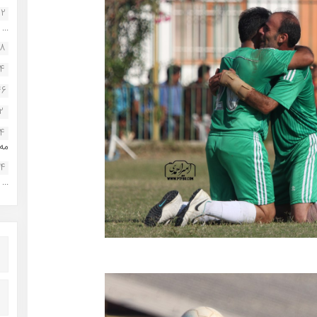
22
...
38
34
46
2
14
مه.
24
...