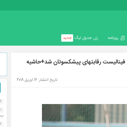
روزنامه
جدول لیگ
جدید
 و فینالیست رقابتهای پیشکسوتان شد+حاشیه
تاریخ انتشار: 16 آوریل 2018
16
1
ب..
07