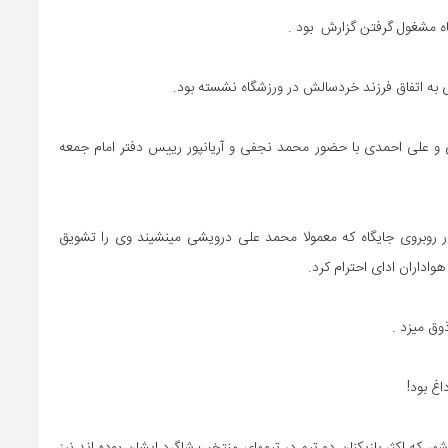
اه مشغول گرفتن گزارش بود .
 به اتفاق فرزند خردسالش در ورزشگاه نشسته بود.
و علی احمدی با حضور محمد نجفی و آریانپور رییس دفتر امام جمعه
در روبروی جایگاه که معمولا محمد علی درویشی مینشیند وی را تشویق
هواداران ادای احترام کرد.
وق میزد .
غ بود!
هر که اکثر بازیکنان دو تیم در تیمهای منتخب شاگرد ایشان بوده اند نیز