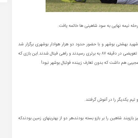
حله نیمه نهایی به سود شاهینی ها خاتمه یافت.
 شهید بهشتی بوشهر و با حضور حدود دو هزار هوادار بوشهری برگزار شد
شاگردان رحیم عیساوندی با گل دقیقه حسن پولادی بازی کن تعویضی در دقیقه ۸۷ به برتری رسیدند و راهی فینال شدند.این بازی که
جیبی هم داشت که بدون تعارف زیبنده فوتبال بوشهر نبود!
و تیم یکدیگر را در آغوش گرفتند.
ز بازوبند شاهین را بر بازو بسته بودند،هر دو از بهترینهای زمین بودندکه