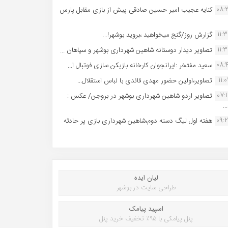
08:
کنایه عجیب امیر حسین صادقی پیش از بازی مقابل پارس
11:
گزارش روز/گنج میخواهید ،بروید بوشهر!...
11:
تصاویر دیدار دوستانه شاهین شهردارى بوشهر و سپاهان ...
08:
سعید مفتخر :ایرانجوان کارخانه بازیکن سازی فوتبال ا...
11:0
تصاویر،اولین حضور مهدی قائدی با لباس استقلال...
07:
تصاویر اردو شاهین شهرداری بوشهر در بروجن/ عکس :
..
09:
هفته اول لیگ دسته دوم،شاهین شهرداری بازی پر حادثه
لیان ایده
طراحی سایت در بوشهر
اسپید پیامک
پنل پیامکی با ۹۵٪ تخفیف خرید پنل