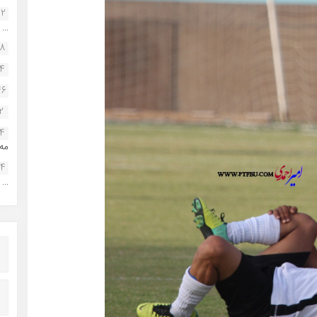
22
...
38
34
46
2
14
مه.
24
...