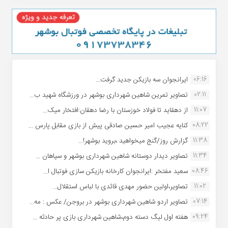
06:16
ایرانجوان سه بازیکن جدید گرفت...
02:11
تصاویر تمرین شاهین شهردارى بوشهر در ورزشگاه شهید ب...
11:07
از دهقاید تا فولاد خوزستان با رضا دهقان:افتخار میک...
08:22
کنایه عجیب امیر حسین صادقی پیش از بازی مقابل پارس ...
11:38
گزارش روز/گنج میخواهید ،بروید بوشهر!...
11:34
تصاویر دیدار دوستانه شاهین شهردارى بوشهر و سپاهان ...
08:46
سعید مفتخر :ایرانجوان کارخانه بازیکن سازی فوتبال ا...
11:02
تصاویر،اولین حضور مهدی قائدی با لباس استقلال...
07:14
تصاویر اردو شاهین شهرداری بوشهر در بروجن/ عکس : مه...
09:24
هفته اول لیگ دسته دوم،شاهین شهرداری بازی پر حادثه ...