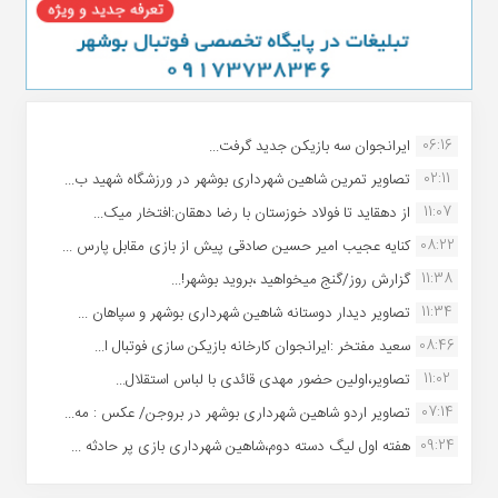
06:16
ایرانجوان سه بازیکن جدید گرفت...
02:11
تصاویر تمرین شاهین شهردارى بوشهر در ورزشگاه شهید ب...
11:07
از دهقاید تا فولاد خوزستان با رضا دهقان:افتخار میک...
08:22
کنایه عجیب امیر حسین صادقی پیش از بازی مقابل پارس ...
11:38
گزارش روز/گنج میخواهید ،بروید بوشهر!...
11:34
تصاویر دیدار دوستانه شاهین شهردارى بوشهر و سپاهان ...
08:46
سعید مفتخر :ایرانجوان کارخانه بازیکن سازی فوتبال ا...
11:02
تصاویر،اولین حضور مهدی قائدی با لباس استقلال...
07:14
تصاویر اردو شاهین شهرداری بوشهر در بروجن/ عکس : مه...
09:24
هفته اول لیگ دسته دوم،شاهین شهرداری بازی پر حادثه ...