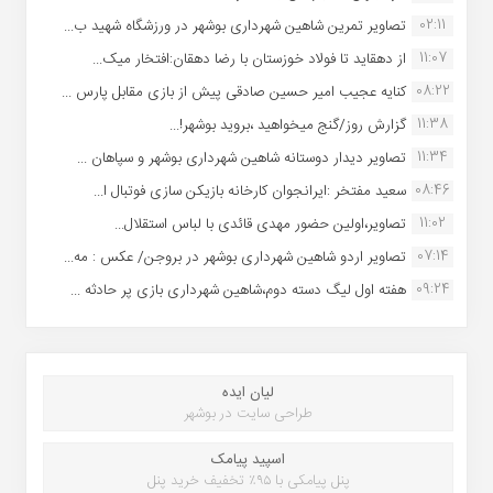
02:11
تصاویر تمرین شاهین شهردارى بوشهر در ورزشگاه شهید ب...
11:07
از دهقاید تا فولاد خوزستان با رضا دهقان:افتخار میک...
08:22
کنایه عجیب امیر حسین صادقی پیش از بازی مقابل پارس ...
11:38
گزارش روز/گنج میخواهید ،بروید بوشهر!...
11:34
تصاویر دیدار دوستانه شاهین شهردارى بوشهر و سپاهان ...
08:46
سعید مفتخر :ایرانجوان کارخانه بازیکن سازی فوتبال ا...
11:02
تصاویر،اولین حضور مهدی قائدی با لباس استقلال...
07:14
تصاویر اردو شاهین شهرداری بوشهر در بروجن/ عکس : مه...
09:24
هفته اول لیگ دسته دوم،شاهین شهرداری بازی پر حادثه ...
لیان ایده
طراحی سایت در بوشهر
اسپید پیامک
پنل پیامکی با ۹۵٪ تخفیف خرید پنل