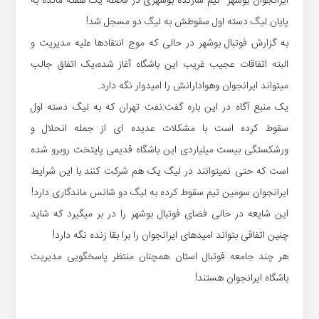
ایرانجوان بوشهر
تیم سازنده بوشهری در فاصله یک هفته مانده به
پایان لیگ دسته اول سقوطش به لیگ دو مسجل شد!
به گزارش فوتبال بوشهر در حالی که موج انتقادها علیه مدیریت و
البته اتفاقات عجیب غریب این باشگاه آغاز شده،یک اتفاق جالب
میتواند ایرانجوان و‌هوادارانش را امیدوار نگه دارد.
یک منبع آگاه در این باره گفت:نفت تهران که به لیگ دسته اول
سقوط کرده است با مشکلات عدیده ای از جمله انحلال و
ورشکستگی بیست میلیاردی این باشگاه قدیمی پایتخت روبرو شده
است که حتی نمیتوانند در لیگ یک هم شرکت کنند.با این شرایط
ایرانجوان سومین تیم سقوط کرده به لیگ دو شانس ماندگاری دارد!
این شایعه در حالی فضای فوتبال بوشهر را در بر میگیرد که شاید
چنین اتفاقی بتواند امیدهای ایرانجوان را برا بقا زنده نگه دارد!
هر چند جامعه فوتبال استان همچنان منتظر پاسخگویی مدیریت
باشگاه ایرانجوان هستند!