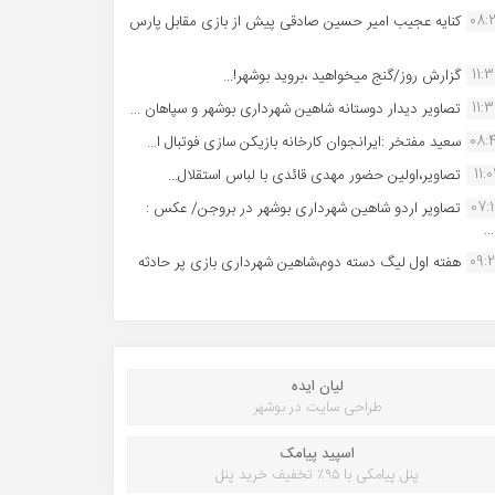
08:
کنایه عجیب امیر حسین صادقی پیش از بازی مقابل پارس
11:
گزارش روز/گنج میخواهید ،بروید بوشهر!...
11:
تصاویر دیدار دوستانه شاهین شهردارى بوشهر و سپاهان ...
08:
سعید مفتخر :ایرانجوان کارخانه بازیکن سازی فوتبال ا...
11:0
تصاویر،اولین حضور مهدی قائدی با لباس استقلال...
07:
تصاویر اردو شاهین شهرداری بوشهر در بروجن/ عکس :
..
09:
هفته اول لیگ دسته دوم،شاهین شهرداری بازی پر حادثه
لیان ایده
طراحی سایت در بوشهر
اسپید پیامک
پنل پیامکی با ۹۵٪ تخفیف خرید پنل