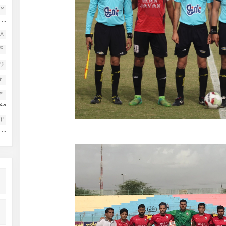
22
...
38
34
46
2
14
مه.
24
...