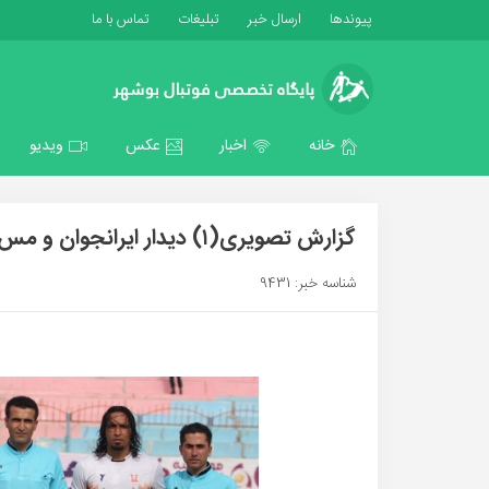
پیوندها
ارسال خبر
تبلیغات
تماس با ما
خانه
اخبار
عکس
ویدیو
گزارش تصویری(۱) دیدار ایرانجوان و مس کرمان/عکس:امیر احمدی
شناسه خبر: 9431