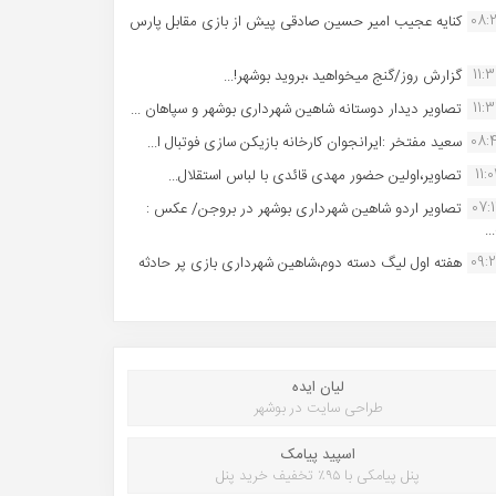
08:
کنایه عجیب امیر حسین صادقی پیش از بازی مقابل پارس
11:
گزارش روز/گنج میخواهید ،بروید بوشهر!...
11:
تصاویر دیدار دوستانه شاهین شهردارى بوشهر و سپاهان ...
08:
سعید مفتخر :ایرانجوان کارخانه بازیکن سازی فوتبال ا...
11:0
تصاویر،اولین حضور مهدی قائدی با لباس استقلال...
07:
تصاویر اردو شاهین شهرداری بوشهر در بروجن/ عکس :
..
09:
هفته اول لیگ دسته دوم،شاهین شهرداری بازی پر حادثه
لیان ایده
طراحی سایت در بوشهر
اسپید پیامک
پنل پیامکی با ۹۵٪ تخفیف خرید پنل