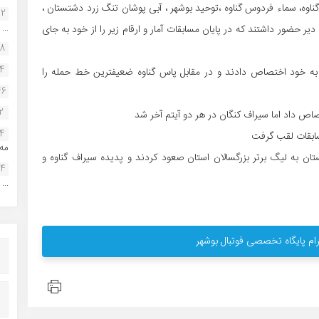
ناوه، سماء فردوس گناوه ،توحید بوشهر ، آبی پوشان تنگ زرد دشتستان ،
22
...
 حضور داشتند که در پایان مسابقات آمار و ارقام زیر را از خود به جای
38
34
به خود اختصاص دادند و در مقابل پاس گناوه ضعیفترین خط حمله را
46
2
اص داد اما سیراف کنگان در هر دو آیتم آخر شد
14
مه.
ان به لیگ برتر بزرگسالان استان صعود کردند و پدیده سیراف گناوه و
24
...
ام پایگاه تخصصی فوتبال بوشهر