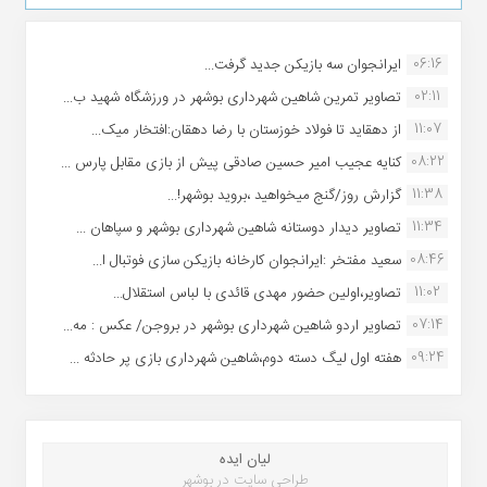
06:16
ایرانجوان سه بازیکن جدید گرفت...
02:11
تصاویر تمرین شاهین شهردارى بوشهر در ورزشگاه شهید ب...
11:07
از دهقاید تا فولاد خوزستان با رضا دهقان:افتخار میک...
08:22
کنایه عجیب امیر حسین صادقی پیش از بازی مقابل پارس ...
11:38
گزارش روز/گنج میخواهید ،بروید بوشهر!...
11:34
تصاویر دیدار دوستانه شاهین شهردارى بوشهر و سپاهان ...
08:46
سعید مفتخر :ایرانجوان کارخانه بازیکن سازی فوتبال ا...
11:02
تصاویر،اولین حضور مهدی قائدی با لباس استقلال...
07:14
تصاویر اردو شاهین شهرداری بوشهر در بروجن/ عکس : مه...
09:24
هفته اول لیگ دسته دوم،شاهین شهرداری بازی پر حادثه ...
لیان ایده
طراحی سایت در بوشهر