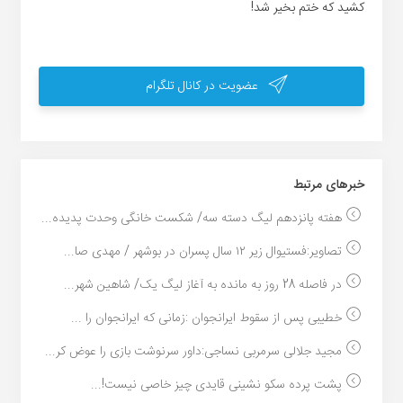
کشید که ختم بخیر شد!
عضویت در کانال تلگرام
خبر‌های مرتبط
هفته پانزدهم لیگ دسته سه/ شکست خانگی وحدت پدیده...
تصاویر:فستیوال زیر ۱۲ سال پسران در بوشهر / مهدی صا...
در فاصله 28 روز به مانده به آغاز لیگ یک/ شاهین شهر...
خطیبی پس از سقوط ایرانجوان :زمانی که ایرانجوان را ...
مجید جلالی سرمربی نساجی:داور سرنوشت بازی را عوض کر...
پشت پرده سکو نشینی قایدی چیز خاصی نیست!...