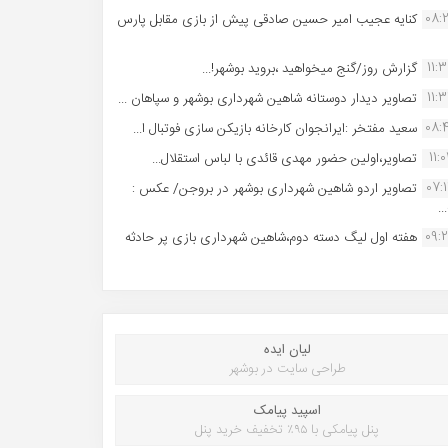
08:
کنایه عجیب امیر حسین صادقی پیش از بازی مقابل پارس
11:
گزارش روز/گنج میخواهید ،بروید بوشهر!...
11:
تصاویر دیدار دوستانه شاهین شهردارى بوشهر و سپاهان ...
08:
سعید مفتخر :ایرانجوان کارخانه بازیکن سازی فوتبال ا...
11:0
تصاویر،اولین حضور مهدی قائدی با لباس استقلال...
07:
تصاویر اردو شاهین شهرداری بوشهر در بروجن/ عکس :
..
09:
هفته اول لیگ دسته دوم،شاهین شهرداری بازی پر حادثه
لیان ایده
طراحی سایت در بوشهر
اسپید پیامک
پنل پیامکی با ۹۵٪ تخفیف خرید پنل