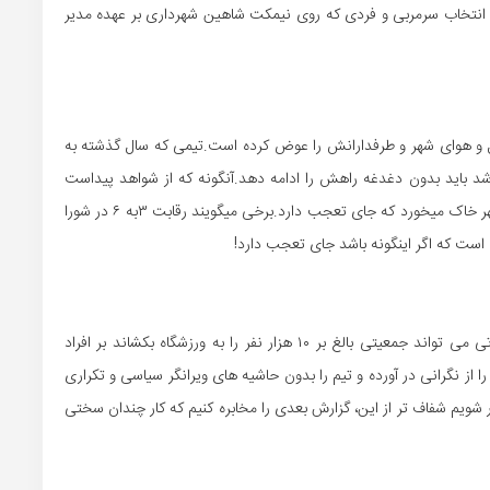
 ،حق انتخاب سرمربی و فردی که روی نیمکت شاهین شهرداری بر عهده مدیر
 و هوای شهر و طرفدارانش را عوض کرده است.تیمی که سال گذشته به
 باید بدون دغدغه راهش را ادامه دهد.آنگونه که از شواهد پیداست
هنوز بودجه فصل آتی شاهین شهرداری در جلسات شورای شهر خاک میخورد که جای تعجب دارد.برخی میگویند رقابت ۳به ۶ در شورا
است که اگر اینگونه باشد جای تعجب دارد!
در شرایطی که هر بازی خانگی شاهین شهرداری در فصل آتی می تواند جمعیتی بالغ بر ۱۰ هزار نفر را به ورزشگاه بکشاند بر افراد
از نگرانی در آورده و تیم را بدون حاشیه های ویرانگر سیاسی و تکراری
 شویم شفاف تر از این، گزارش بعدی را مخابره کنیم که کار چندان سختی