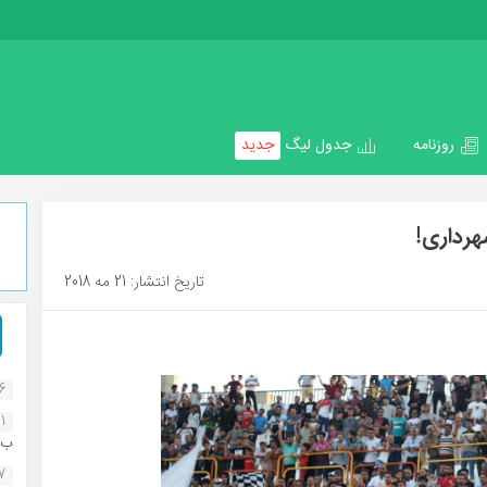
روزنامه
جدول لیگ
جدید
هرداری!
تاریخ انتشار: 21 مه 2018
16
1
ب..
07