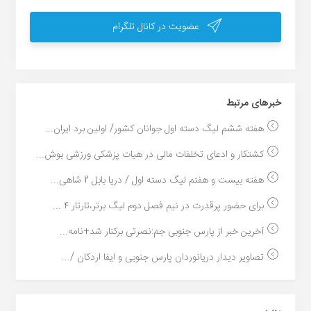
عضویت در کانال تلگرام
خبر‌های مرتبط
هفته ششم لیگ دسته اول جوانان کشور/ اولین برد ایران...
کشتکار و ادعای تخلفات مالی در هیات پزشکی ورزشی بوش...
هفته بیست و هفتم لیگ دسته اول / دریا بابل 2 شاهی...
برای حضور پرقدرت در نیم فصل دوم لیگ برتر،تارتار ۴ ...
آخرین خبر از پارس جنوبی جم:نصرتی برکنار شد+نامه...
تصاویر دیدار دریانوردان پارس جنوبى و ایفا اردکان /...