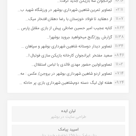
06:16
ایرانجوان سه بازیکن جدید گرفت...
02:11
تصاویر تمرین شاهین شهردارى بوشهر در ورزشگاه شهید ب...
11:07
از دهقاید تا فولاد خوزستان با رضا دهقان:افتخار میک...
08:22
کنایه عجیب امیر حسین صادقی پیش از بازی مقابل پارس ...
11:38
گزارش روز/گنج میخواهید ،بروید بوشهر!...
11:34
تصاویر دیدار دوستانه شاهین شهردارى بوشهر و سپاهان ...
08:46
سعید مفتخر :ایرانجوان کارخانه بازیکن سازی فوتبال ا...
11:02
تصاویر،اولین حضور مهدی قائدی با لباس استقلال...
07:14
تصاویر اردو شاهین شهرداری بوشهر در بروجن/ عکس : مه...
09:24
هفته اول لیگ دسته دوم،شاهین شهرداری بازی پر حادثه ...
لیان ایده
طراحی سایت در بوشهر
اسپید پیامک
پنل پیامکی با ۹۵٪ تخفیف خرید پنل