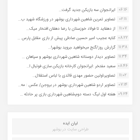
06:16
ایرانجوان سه بازیکن جدید گرفت...
02:11
تصاویر تمرین شاهین شهردارى بوشهر در ورزشگاه شهید ب...
11:07
از دهقاید تا فولاد خوزستان با رضا دهقان:افتخار میک...
08:22
کنایه عجیب امیر حسین صادقی پیش از بازی مقابل پارس ...
11:38
گزارش روز/گنج میخواهید ،بروید بوشهر!...
11:34
تصاویر دیدار دوستانه شاهین شهردارى بوشهر و سپاهان ...
08:46
سعید مفتخر :ایرانجوان کارخانه بازیکن سازی فوتبال ا...
11:02
تصاویر،اولین حضور مهدی قائدی با لباس استقلال...
07:14
تصاویر اردو شاهین شهرداری بوشهر در بروجن/ عکس : مه...
09:24
هفته اول لیگ دسته دوم،شاهین شهرداری بازی پر حادثه ...
لیان ایده
طراحی سایت در بوشهر