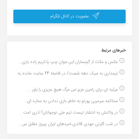
عضویت در کانال تلگرام
خبر‌های مرتبط
عکس و مکث از گچساران:این جوان چپ پا،کریم زاده بازی...
تیمداری به سبک دهه شصت/ در فاصله 24 ساعت مانده به
...
مرثیه ای برای رامین عزیز:من مرگ هیچ عزیزی را باور ...
محاکمه سرمربی پورتو به خاطر بازی ندادن به ستاره ای...
در واکنش به انتشار لیست تیم ملی نوجوانان! آذری اعت...
در شب گلزنی مهدی قائدی،امیدهای ایران پیروز مقابل س...