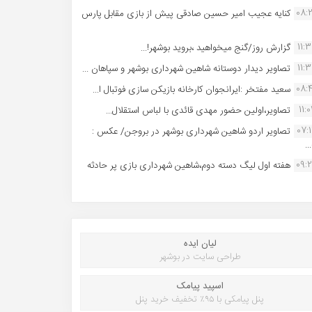
08:
کنایه عجیب امیر حسین صادقی پیش از بازی مقابل پارس
11:
گزارش روز/گنج میخواهید ،بروید بوشهر!...
11:
تصاویر دیدار دوستانه شاهین شهردارى بوشهر و سپاهان ...
08:
سعید مفتخر :ایرانجوان کارخانه بازیکن سازی فوتبال ا...
11:0
تصاویر،اولین حضور مهدی قائدی با لباس استقلال...
07:
تصاویر اردو شاهین شهرداری بوشهر در بروجن/ عکس :
..
09:
هفته اول لیگ دسته دوم،شاهین شهرداری بازی پر حادثه
لیان ایده
طراحی سایت در بوشهر
اسپید پیامک
پنل پیامکی با ۹۵٪ تخفیف خرید پنل