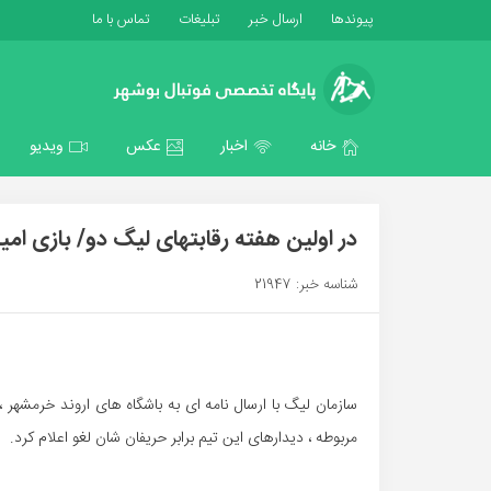
پیوندها
ارسال خبر
تبلیغات
تماس با ما
خانه
اخبار
عکس
ویدیو
در اولین هفته رقابتهای لیگ دو/ بازی امید
شناسه خبر: 21947
سازمان لیگ با ارسال نامه ای به باشگاه های اروند خرمشهر
مربوطه ، دیدارهای این تیم برابر حریفان شان لغو اعلام کرد.