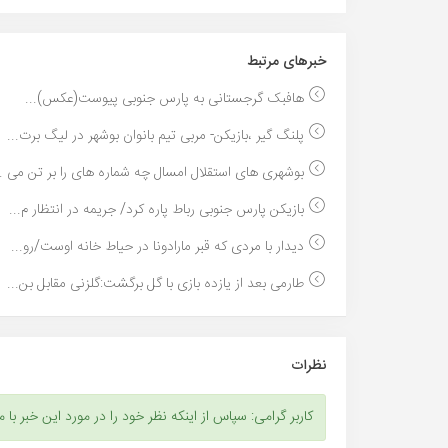
خبر‌های مرتبط
هافبک گرجستانی به پارس جنوبی پیوست(عکس)...
پلنگ گیر ،بازیکن- مربی تیم بانوان بوشهر در لیگ برت...
بوشهری های استقلال امسال چه شماره های را بر تن می ..
بازیکن پارس جنوبی رباط پاره کرد/ جریمه در انتظار م...
دیدار با مردی که قبر مارادونا در حیاط خانه اوست/رو...
طارمی بعد از یازده بازی با گل برگشت:گلزنی مقابل بن...
نظرات
کاربر گرامی: سپاس از اینکه نظر خود را در مورد این خبر با م