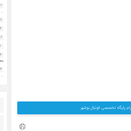
22
...
38
34
46
2
14
مه.
24
...
ام پایگاه تخصصی فوتبال بوشهر