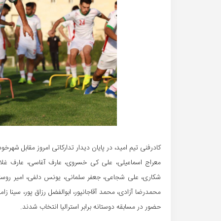
کادرفنی تیم امید، در پایان دیدار تدارکاتی امروز مقابل شهرخودرو، اسامی ۲۱ بازیکن برای حضور در اردوی
معراج اسماعیلى، على کى خسروى، عارف آغاسى، عارف غلا
شکارى، على شجاعى، جعفر سلمانى، یونس دلفى، امیر روست
حضور در مسابقه دوستانه برابر استرالیا انتخاب شدند.