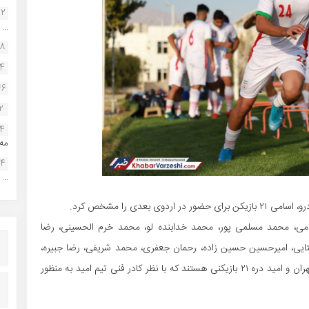
22
...
38
34
46
2
14
مه.
24
...
 بعدی را مشخص کرد.
مى، محمد مسلمى پور، محمد خدابنده لو، محمد خرم الحسینى، رضا
ایى، امیرحسین حسین زاده، رحمان جعفرى، محمد شریفى، رضا جبیره،
محمدرضا آزادى، محمد آقاجانپور، ابوالفضل رزاق پور، سینا زامهران و امید دره ٢١ بازیکنى هستند که با نظر کادر فنى تیم امید به منظور