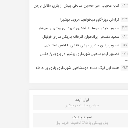
08:
کنایه عجیب امیر حسین صادقی پیش از بازی مقابل پارس
11:
گزارش روز/گنج میخواهید ،بروید بوشهر!...
11:
تصاویر دیدار دوستانه شاهین شهردارى بوشهر و سپاهان ...
08:
سعید مفتخر :ایرانجوان کارخانه بازیکن سازی فوتبال ا...
11:0
تصاویر،اولین حضور مهدی قائدی با لباس استقلال...
07:
تصاویر اردو شاهین شهرداری بوشهر در بروجن/ عکس :
..
09:
هفته اول لیگ دسته دوم،شاهین شهرداری بازی پر حادثه
لیان ایده
طراحی سایت در بوشهر
اسپید پیامک
پنل پیامکی با ۹۵٪ تخفیف خرید پنل