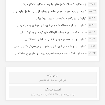
11:07
از دهقاید تا فولاد خوزستان با رضا دهقان:افتخار میک...
08:22
کنایه عجیب امیر حسین صادقی پیش از بازی مقابل پارس ...
11:38
گزارش روز/گنج میخواهید ،بروید بوشهر!...
11:34
تصاویر دیدار دوستانه شاهین شهردارى بوشهر و سپاهان ...
08:46
سعید مفتخر :ایرانجوان کارخانه بازیکن سازی فوتبال ا...
11:02
تصاویر،اولین حضور مهدی قائدی با لباس استقلال...
07:14
تصاویر اردو شاهین شهرداری بوشهر در بروجن/ عکس : مه...
09:24
هفته اول لیگ دسته دوم،شاهین شهرداری بازی پر حادثه ...
لیان ایده
طراحی سایت در بوشهر
اسپید پیامک
پنل پیامکی با ۹۵٪ تخفیف خرید پنل