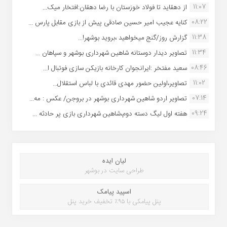
11:07
از دهقاید تا فولاد خوزستان با رضا دهقان:افتخار میک...
08:22
کنایه عجیب امیر حسین صادقی پیش از بازی مقابل پارس ...
11:38
گزارش روز/گنج میخواهید ،بروید بوشهر!...
11:34
تصاویر دیدار دوستانه شاهین شهردارى بوشهر و سپاهان ...
08:46
سعید مفتخر :ایرانجوان کارخانه بازیکن سازی فوتبال ا...
11:02
تصاویر،اولین حضور مهدی قائدی با لباس استقلال...
07:14
تصاویر اردو شاهین شهرداری بوشهر در بروجن/ عکس : مه...
09:24
هفته اول لیگ دسته دوم،شاهین شهرداری بازی پر حادثه ...
لیان ایده
طراحی سایت در بوشهر
اسپید پیامک
پنل پیامکی با ۹۵٪ تخفیف خرید پنل