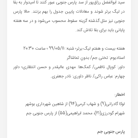
سید ابوالفضل رزاق‌پور از سد پارس جنوبی عبور کنند تا امیدوار به بقا
در لیگ برتر شوند و معادلات پایین جدول را بهم بزنند. حالا پارس
جنوبی نیز مثل گذشته گزینه سقوط محسوب می‌شود و در سه هفته
پایانی باید برای بقا تلاش کند.
هفته بیست و هفتم لیگ برتر؛ شنبه: 99/05/11 ؛ ساعت 20:30
استادیوم: تختی جم/ بدونِ تماشاگر
داور: کوپال ناظمی/ کمک‌ها: مهدی عالیقدر و حسن انتظاری؛ داور
چهارم: عباس راکی/ ناظر داوری: نادر جعفری.
اخطار:
لوکا گادرانی(9) و شهاب کرمی(94) از شاهین شهرداری بوشهر
شهرام گودرزی(21)،
محمد ابراهیمی
(55) از پارس جنوبی جم
پارس جنوبی جم