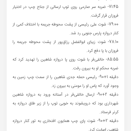
71:45- ضربه سر صارمی روی توپ ارسالی از جناح چپ در اختیار
فروزان قرار گرفت.
79:00- شوت علی رئیسی از پشت محوطه جریمه با اختلاف کمی از
کنار دروازه پارس جنوبی رد شد.
78:10- شوت زیبای ابوالفضل رزاق‌پور از پشت محوطه جریمه را
فروزان با پا دفع کرد.
85:55- خالقی‌فر با شوت روی پا دروازه شاهین را تهدید کرد که
ضربه محکم او به بیرون رفت.
دقیقه 1+90- رئیسی حمله جدی شاهین را از سمت چپ زمین به
وجود آورد که پاس او را مومنی به بیرون زد.
دقیقه 2+90- ارسال خالقی‌فر در آستانه ورود به دروازه شاهین
شهرداری بود که درویشوند به خوبی توپ را از زیر طاق دروازه به
کرنر فرستاد.
دقیقه 2+90- شوت پای چپ همایون افتخاری به تور کنار دروازه
شاهین اصابت کرد.