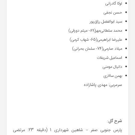
لوکا گادرانی
حسن نجفی
سید ابوالفضل رزاق‌پور
محمد سلطانی‌مهر(89- میثم دورقی)
علیرضا ابراهیمی(65- شهاب کرمی)
میلاد صارمی(74- سلمان بحرانی)
اسماعیل شریفات
دانیال مومنی
بهمن سالاری
سرمربی: مهدی پاشازاده
شرح گل:
پارس جنوبی صفر – شاهین شهرداری 1 (دقیقه 23: مرتضی