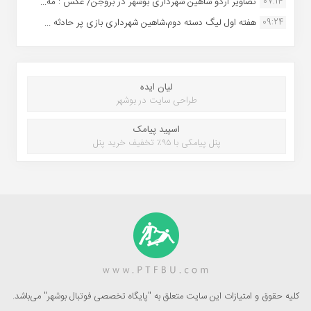
07:14
تصاویر اردو شاهین شهرداری بوشهر در بروجن/ عکس : مه...
09:24
هفته اول لیگ دسته دوم،شاهین شهرداری بازی پر حادثه ...
لیان ایده
طراحی سایت در بوشهر
اسپید پیامک
پنل پیامکی با ۹۵٪ تخفیف خرید پنل
کلیه حقوق و امتیازات این سایت متعلق به "پایگاه تخصصی فوتبال بوشهر" می‌باشد.