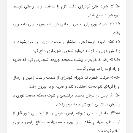
51:50- شوت فنی گودرزی دقت لازم را نداشت و به راحتی توسط
درویشوند جمع شد.
52:25- شوت روی پای نجفی از بالای دروازه پارس جنوبی به بیرون
رفت.
55:05- ضربه ایستگاهی تماشایی محمد نوری را درویشوند با
واکنش خوبی از گوشه دروازه شاهین شهرداری دفع کرد.
58:10- رضا خالقی‌فر از پشت محوطه جریمه شوت‌زنی کرد که ضربه
او راه اوت را در پیش گرفت.
60:10- حرکت خطرناک شهرام گودرزی از سمت راست زمین و ارسال
او را آریاکیا نتوانست استفاده کند و ضربه او به بیرون رفت.
60:50- پاس در عرض محمد ابراهیمی و شوت محکم محمد نوری با
واکنش تماشایی درویشوند به کرنر رفت.
62:00- دانیال مومنی دروازه پارس جنوبی را باز کرد ولی داور قبل از
آن خطای مهاجم شاهین را روی حسین‌زاده، مدافع پارس جنوبی
اعلام کرده بود.