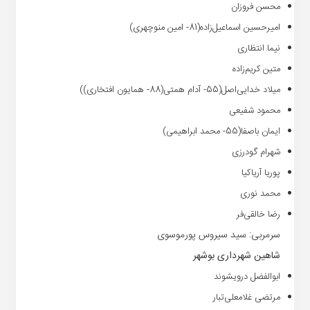
محسن فروزان
امیرحسین اسماعیل‌زاده(81- امین منوچهری)
نیما انتظاری
متین کریم‌زاده
میلاد خدایی‌اصل(55- آدام همتی(88- همایون افتخاری))
محمود شفیعی
ایمان باصفا(55- محمد ابراهیمی)
شهرام گودرزی
پوریا آریاکیا
محمد نوری
رضا خالقی‌فر
سرمربی: سید سیروس پورموسوی
شاهین شهرداری بوشهر
ابوالفضل درویشوند
مرتضی غلامعلی‌تبار