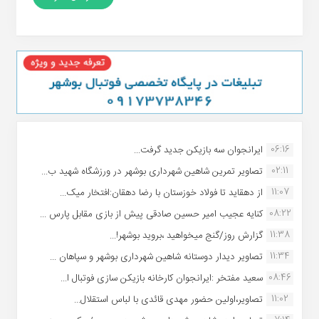
06:16
ایرانجوان سه بازیکن جدید گرفت...
02:11
تصاویر تمرین شاهین شهردارى بوشهر در ورزشگاه شهید ب...
11:07
از دهقاید تا فولاد خوزستان با رضا دهقان:افتخار میک...
08:22
کنایه عجیب امیر حسین صادقی پیش از بازی مقابل پارس ...
11:38
گزارش روز/گنج میخواهید ،بروید بوشهر!...
11:34
تصاویر دیدار دوستانه شاهین شهردارى بوشهر و سپاهان ...
08:46
سعید مفتخر :ایرانجوان کارخانه بازیکن سازی فوتبال ا...
11:02
تصاویر،اولین حضور مهدی قائدی با لباس استقلال...