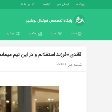
پیوندها
ارسال خبر
تبلیغات
تماس با ما
خانه
اخبار
عکس
ویدیو
قائدی»فرزند استقلالم و در این تیم میمانم
شناسه خبر: 27434