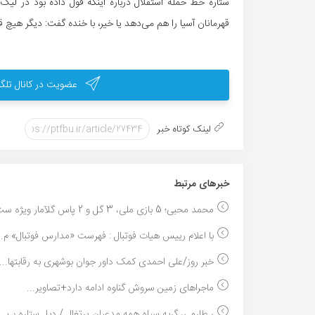
قهرمانان آسیا را هم می‌دهد یا خیر، با خنده گفت: دیگر هیچ 
عضویت در کانال تلگر
لینک کوتاه خبر
خبر‌های مرتبط
محمد محبی؛ 5 بازی ملی، 3 گل و 2 پاس گلآمار ویژه ست...
با اعلام رییس هیات فوتبال : فهرست «مدارس فوتبال» م..
خبر روز/علی احمدی کمک داور جوان بوشهری به رقابتها...
ماجراهای زمین سروش گناوه ادامه دارد+تصاویر...
ر طارمی، گربه سیاه همه مدعیان پرتغال / دبل ستاره ب...