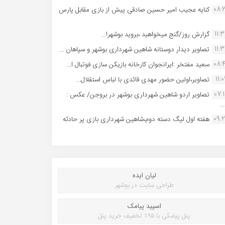
08:
کنایه عجیب امیر حسین صادقی پیش از بازی مقابل پارس
11:
گزارش روز/گنج میخواهید ،بروید بوشهر!...
11:
تصاویر دیدار دوستانه شاهین شهردارى بوشهر و سپاهان ...
08:
سعید مفتخر :ایرانجوان کارخانه بازیکن سازی فوتبال ا...
11:0
تصاویر،اولین حضور مهدی قائدی با لباس استقلال...
07:
تصاویر اردو شاهین شهرداری بوشهر در بروجن/ عکس :
..
09:
هفته اول لیگ دسته دوم،شاهین شهرداری بازی پر حادثه
لیان ایده
طراحی سایت در بوشهر
اسپید پیامک
پنل پیامکی با ۹۵٪ تخفیف خرید پنل