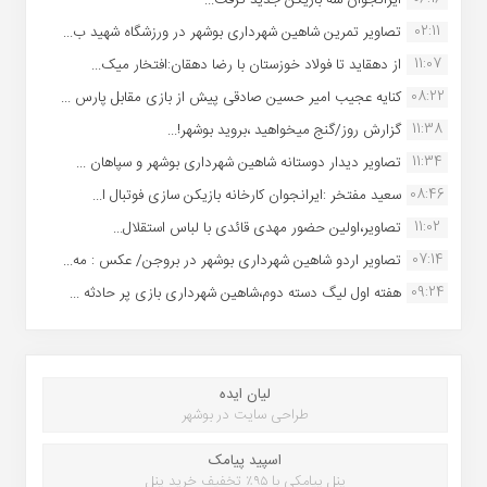
02:11
تصاویر تمرین شاهین شهردارى بوشهر در ورزشگاه شهید ب...
11:07
از دهقاید تا فولاد خوزستان با رضا دهقان:افتخار میک...
08:22
کنایه عجیب امیر حسین صادقی پیش از بازی مقابل پارس ...
11:38
گزارش روز/گنج میخواهید ،بروید بوشهر!...
11:34
تصاویر دیدار دوستانه شاهین شهردارى بوشهر و سپاهان ...
08:46
سعید مفتخر :ایرانجوان کارخانه بازیکن سازی فوتبال ا...
11:02
تصاویر،اولین حضور مهدی قائدی با لباس استقلال...
07:14
تصاویر اردو شاهین شهرداری بوشهر در بروجن/ عکس : مه...
09:24
هفته اول لیگ دسته دوم،شاهین شهرداری بازی پر حادثه ...
لیان ایده
طراحی سایت در بوشهر
اسپید پیامک
پنل پیامکی با ۹۵٪ تخفیف خرید پنل