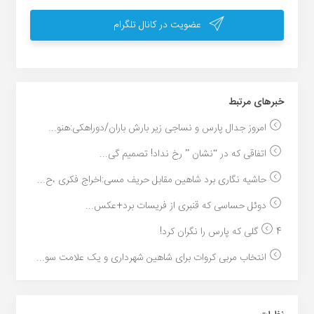
عضویت در کانال تلگرام
خبر‌های مرتبط
امروز جدال پارس و نساجی زیر بارش باران/دوراهکی:هنو...
اتفاقی که در “نشان ” رخ نداد! تصمیم گی...
حاشیه نگاری برد شاهین مقابل حریف مسی:اخراج فکری ،ح...
دوئل حساسی که قنبری از فریسات برد+عکس...
4 گلی که پارس را نگران کرد!
انتخاب مربی کروات برای شاهین شهرداری و یک علامت سو...