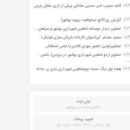
08:
کنایه عجیب امیر حسین صادقی پیش از بازی مقابل پارس
11:
گزارش روز/گنج میخواهید ،بروید بوشهر!...
11:
تصاویر دیدار دوستانه شاهین شهردارى بوشهر و سپاهان ...
08:
سعید مفتخر :ایرانجوان کارخانه بازیکن سازی فوتبال ا...
11:0
تصاویر،اولین حضور مهدی قائدی با لباس استقلال...
07:
تصاویر اردو شاهین شهرداری بوشهر در بروجن/ عکس :
..
09:
هفته اول لیگ دسته دوم،شاهین شهرداری بازی پر حادثه
لیان ایده
طراحی سایت در بوشهر
اسپید پیامک
پنل پیامکی با ۹۵٪ تخفیف خرید پنل