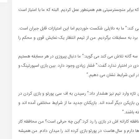
که برابر منچسترسیتی هم همینطور عمل کردیم. البته که ما با امتیاز است
نمی کند:” ما به دلایلی شکست خوردیم اما این امتیازات قابل جبران است.
برد به مسابقات برگردیم. من از تیمم انتظار یک نمایش قوی و محکم را
سه گانه تلاش می کند می گوید:” ما دنبال پیروزی در هر مسابقه هستیم
ادی در اختیار ندارد گفت:” فشار زیادی وجود دارد. بین بازی اسپورتینگ و
در این شرایط نشان می دهیم.”
ازه وارد تیم نیز هشدار داد:” رسیدن به اف سی پورتو و بازی کردن در
ازیکن دیگر آمده اند. بازیکنان جدید ما از شرایط مختلفی آمده اند و
 باشند.”
حافظه کارانه اش در بازی را رد کرد:”این چه حرفی است؟ من محافظه کار
ها دارم و سال هاست در پورتو بازی کرده اند را میدان دادم. من همیشه