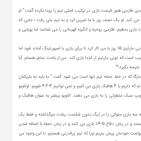
ی طارمی هنوز فرصت بازی در ترکیب اصلی تیم را پیدا نکرده گفت:” او
 کند. او یک نصف روز با ما تمرین کرد و به تیم ملی رفت ؛ جایی که
رعت بازی بدهیم. طارمی روحیه و انگیزه قهرمانی را می شناسد اما پویایی و
او همچنین درمورد دیگر بازیکن خط حمله این تیم گفت:” تونی مارتینز 15 روز با من کار کرد تا برای بازی با اسپورتینگ آماده شود اما
است که تونی مارتینز از ابتدا بازی کند. من از باخت متنفر هستم. آیا
نتیجه نگیرد؟”
ارگا که در خط حمله تیم تنها است می شود گفت:” ما باید به بازیکنان
کناری هم نگاه کنیم. وقتی 4-4-2 بازی می کردیم احساس کردم که داریم با 4 هافبک بازی می کنیم و نمی توانیم 4-2-4 شویم. اوتاویو
 چپ سبک متفاوتی را به بازی می دهند. اتاویو بیشتر به عنوان هافبک و
سنته سه بازی متوالی را در لیگ بدون شکست پشت سرگذاشته و فقط یک
گل دریافت کرده است:” آن ها یک تیم کاملا سازمان یافته هستند و در زمان دفاع 5-4-1 بازی می کنند و در زمان حمله با اضافه شدن
س خواست خودمان پیش ببریم چرا که تیم پرقدرتی هستیم. با این وجود می