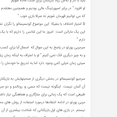
باید با کار و تلاش زیاد بازیکنان برای جنگ آماده شویم.”
او افزود:” در برابر اسپورتینگ عالی بودیم و همچنین معتقدم 
که می توانیم قهرمان شویم نه صرفا بازی خوب.”
5 امتیاز اختلاف با بنفیکا. این موضوع کونسیسائو را نگران 
این یک ماراتن است. امروز ما این شانس را داریم که با یک 
دارم.”
سرمربی پورتو در پاسخ به این سوال که امسال آیا برای کسب 
و به چیز دیگری فک نمی کنیم.” او با اعتراف به اینکه زمان زی
سیتی زمان خیلی کمی وجود دارد اما به تدریج ما خودمان را 
سرجیو کونسیسائو در بخش دیگری از صحبتهایش به بازیکنان ت
آن آسان نیست. اینگونه نیست که مسی و، رونالدو و دو جین ب
طبیعی است که یک زمانی برای سازگاری و هماهنگی نیاز داشته
مربی پورتو در ادامه انتقادها درمورد استفاده از روش های م
نیستم. در بازی های اول بازیکنانی که شناخت بیشتری از آن 