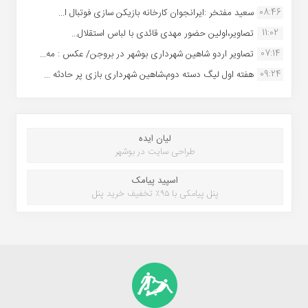
08:46
سعید مفتخر :ایرانجوان کارخانه بازیکن سازی فوتبال ا...
11:02
تصاویر،اولین حضور مهدی قائدی با لباس استقلال...
07:14
تصاویر اردو شاهین شهرداری بوشهر در بروجن/ عکس : مه...
09:24
هفته اول لیگ دسته دوم،شاهین شهرداری بازی پر حادثه ...
لیان ایده
طراحی سایت در بوشهر
اسپید پیامک
پنل پیامکی با ۹۵٪ تخفیف خرید پنل