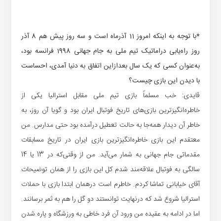
*با توجه به اینکه امروز 11 آذرماه است و سه روز پیش هم 8 آذر
روز راه‌یابی دراماتیک تیم ملی به جام جهانی 1998 فرانسه بود،
به‌عنوان کسی که یک سال بعدازاین اتفاق به دنیا آمدی، احساست
با دیدن این بازی چیست؟
قایدی: خب مسلماً بازی تیم ملی مقابل استرالیا یکی از
خاطره‌انگیزترین بازی‌های تاریخ فوتبال ایران بود و گویا آن روز، به
خاطر آن دیدار همه‌جا به حالت تعطیل درآمده بود حتی مدارس. من
معتقدم این بازی خاطره‌انگیزترین بازی ایران در تاریخ مسابقات
مقدماتی جام جهانی به شمار می‌آید. من از وقتی‌که در 13 یا 14
سالگی به فوتبال علاقه‌مند شدم کل این بازی را از همان توضیحات
آقای خیابانی تماشا کردم. خاطرم است درهمان ابتدا بازی با حملات
استرالیا شروع شد که درنهایت توانستند دو گل را هم به ثمر برسانند.
اما در ادامه به عقیده من ورود آن فرد خاطی به ورزشگاه و پاره شدن