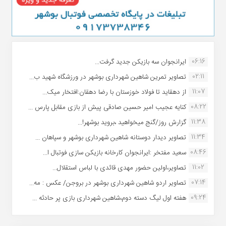
06:16
ایرانجوان سه بازیکن جدید گرفت...
02:11
تصاویر تمرین شاهین شهردارى بوشهر در ورزشگاه شهید ب...
11:07
از دهقاید تا فولاد خوزستان با رضا دهقان:افتخار میک...
08:22
کنایه عجیب امیر حسین صادقی پیش از بازی مقابل پارس ...
11:38
گزارش روز/گنج میخواهید ،بروید بوشهر!...
11:34
تصاویر دیدار دوستانه شاهین شهردارى بوشهر و سپاهان ...
08:46
سعید مفتخر :ایرانجوان کارخانه بازیکن سازی فوتبال ا...
11:02
تصاویر،اولین حضور مهدی قائدی با لباس استقلال...
07:14
تصاویر اردو شاهین شهرداری بوشهر در بروجن/ عکس : مه...
09:24
هفته اول لیگ دسته دوم،شاهین شهرداری بازی پر حادثه ...