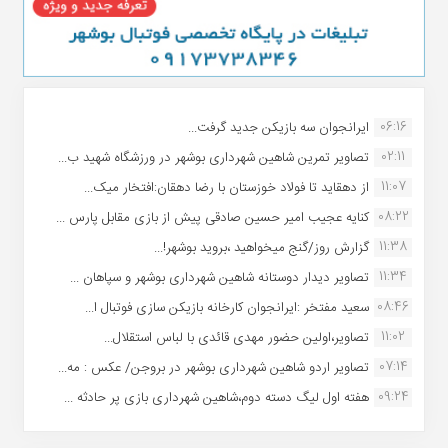
06:16
ایرانجوان سه بازیکن جدید گرفت...
02:11
تصاویر تمرین شاهین شهردارى بوشهر در ورزشگاه شهید ب...
11:07
از دهقاید تا فولاد خوزستان با رضا دهقان:افتخار میک...
08:22
کنایه عجیب امیر حسین صادقی پیش از بازی مقابل پارس ...
11:38
گزارش روز/گنج میخواهید ،بروید بوشهر!...
11:34
تصاویر دیدار دوستانه شاهین شهردارى بوشهر و سپاهان ...
08:46
سعید مفتخر :ایرانجوان کارخانه بازیکن سازی فوتبال ا...
11:02
تصاویر،اولین حضور مهدی قائدی با لباس استقلال...
07:14
تصاویر اردو شاهین شهرداری بوشهر در بروجن/ عکس : مه...
09:24
هفته اول لیگ دسته دوم،شاهین شهرداری بازی پر حادثه ...