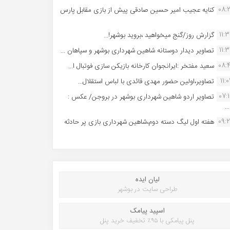
08:
کنایه عجیب امیر حسین صادقی پیش از بازی مقابل پارس
11:
گزارش روز/گنج میخواهید ،بروید بوشهر!...
11:
تصاویر دیدار دوستانه شاهین شهردارى بوشهر و سپاهان ...
08:
سعید مفتخر :ایرانجوان کارخانه بازیکن سازی فوتبال ا...
11:0
تصاویر،اولین حضور مهدی قائدی با لباس استقلال...
07:
تصاویر اردو شاهین شهرداری بوشهر در بروجن/ عکس :
..
09:
هفته اول لیگ دسته دوم،شاهین شهرداری بازی پر حادثه
لیان ایده
طراحی سایت در بوشهر
اسپید پیامک
پنل پیامکی با ۹۵٪ تخفیف خرید پنل