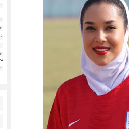
22
...
38
34
46
2
14
مه.
24
...