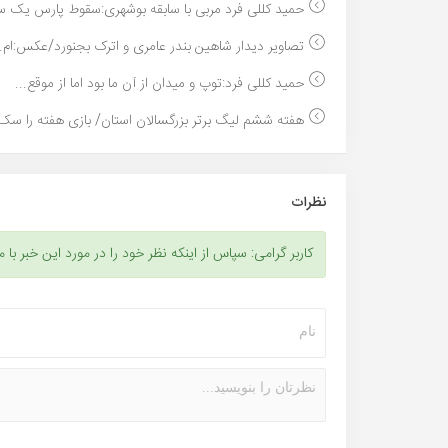
حمید کللی فرد مربی با سابقه بوشهری:سقوط پارس یک س
تصاویر دیدار شاهین بندر عامری و اترک بجنورد/عکس:ام..
حمید کللی فرد:توپ و میدان از آن ما بود اما از موقع...
هفته ششم لیگ برتر بزرگسالان استان/ بازی هفته را سک.
نظرات
کاربر گرامی: سپاس از اینکه نظر خود را در مورد این خبر با م