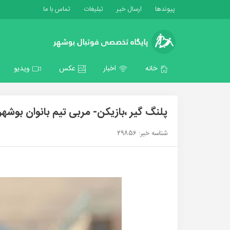
پیوندها
ارسال خبر
تبلیغات
تماس با ما
خانه
اخبار
عکس
ویدیو
پلنگ گیر ،بازیکن- مربی تیم بانوان بوشهر 
شناسه خبر: 29856