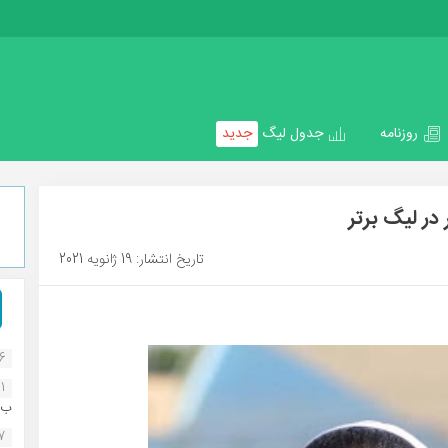
روزنامه
جدول لیگ
جدید
در لیگ برتر
تاریخ انتشار: 19 ژانویه 2021
16
1
ب..
07