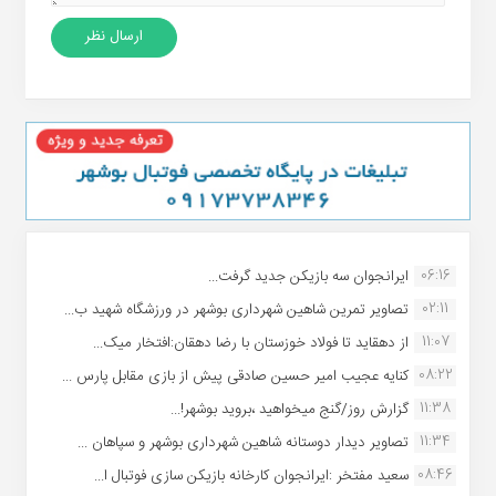
06:16
ایرانجوان سه بازیکن جدید گرفت...
02:11
تصاویر تمرین شاهین شهردارى بوشهر در ورزشگاه شهید ب...
11:07
از دهقاید تا فولاد خوزستان با رضا دهقان:افتخار میک...
08:22
کنایه عجیب امیر حسین صادقی پیش از بازی مقابل پارس ...
11:38
گزارش روز/گنج میخواهید ،بروید بوشهر!...
11:34
تصاویر دیدار دوستانه شاهین شهردارى بوشهر و سپاهان ...
08:46
سعید مفتخر :ایرانجوان کارخانه بازیکن سازی فوتبال ا...