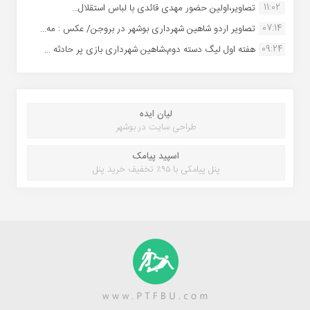
11:02
تصاویر،اولین حضور مهدی قائدی با لباس استقلال...
07:14
تصاویر اردو شاهین شهرداری بوشهر در بروجن/ عکس : مه...
09:24
هفته اول لیگ دسته دوم،شاهین شهرداری بازی پر حادثه ...
لیان ایده
طراحی سایت در بوشهر
اسپید پیامک
پنل پیامکی با ۹۵٪ تخفیف خرید پنل