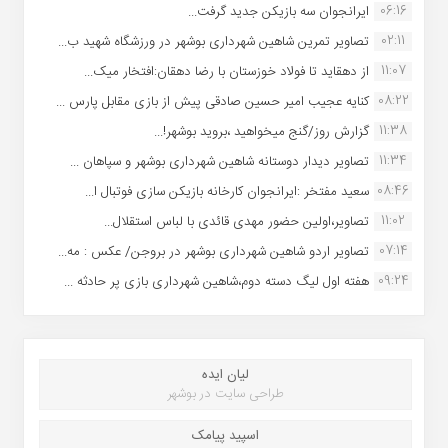
06:16
ایرانجوان سه بازیکن جدید گرفت...
02:11
تصاویر تمرین شاهین شهردارى بوشهر در ورزشگاه شهید ب...
11:07
از دهقاید تا فولاد خوزستان با رضا دهقان:افتخار میک...
08:22
کنایه عجیب امیر حسین صادقی پیش از بازی مقابل پارس ...
11:38
گزارش روز/گنج میخواهید ،بروید بوشهر!...
11:34
تصاویر دیدار دوستانه شاهین شهردارى بوشهر و سپاهان ...
08:46
سعید مفتخر :ایرانجوان کارخانه بازیکن سازی فوتبال ا...
11:02
تصاویر،اولین حضور مهدی قائدی با لباس استقلال...
07:14
تصاویر اردو شاهین شهرداری بوشهر در بروجن/ عکس : مه...
09:24
هفته اول لیگ دسته دوم،شاهین شهرداری بازی پر حادثه ...
لیان ایده
طراحی سایت در بوشهر
اسپید پیامک