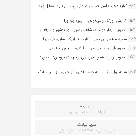
08:
کنایه عجیب امیر حسین صادقی پیش از بازی مقابل پارس
11:
گزارش روز/گنج میخواهید ،بروید بوشهر!...
11:
تصاویر دیدار دوستانه شاهین شهردارى بوشهر و سپاهان ...
08:
سعید مفتخر :ایرانجوان کارخانه بازیکن سازی فوتبال ا...
11:0
تصاویر،اولین حضور مهدی قائدی با لباس استقلال...
07:
تصاویر اردو شاهین شهرداری بوشهر در بروجن/ عکس :
..
09:
هفته اول لیگ دسته دوم،شاهین شهرداری بازی پر حادثه
لیان ایده
طراحی سایت در بوشهر
اسپید پیامک
پنل پیامکی با ۹۵٪ تخفیف خرید پنل