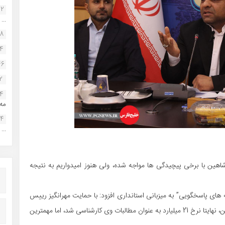
22
...
38
34
46
2
14
مه.
24
...
اهین با برخی پیچیدگی ها مواجه شده، ولی هنوز امیدواریم به نتیجه
ای پاسخگویی” به میزبانی استانداری افزود: با حمایت مهرانگیز رییس
کل دادگستری استان و متقاعد شدن نعمتی مالک فعلی شاهین، نهایتا نرخ 21 میلیارد به عنوان مطالبات وی کارشناسی شد، اما مهمترین