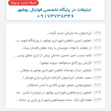
06:16
ایرانجوان سه بازیکن جدید گرفت...
02:11
تصاویر تمرین شاهین شهردارى بوشهر در ورزشگاه شهید ب...
11:07
از دهقاید تا فولاد خوزستان با رضا دهقان:افتخار میک...
08:22
کنایه عجیب امیر حسین صادقی پیش از بازی مقابل پارس ...
11:38
گزارش روز/گنج میخواهید ،بروید بوشهر!...
11:34
تصاویر دیدار دوستانه شاهین شهردارى بوشهر و سپاهان ...
08:46
سعید مفتخر :ایرانجوان کارخانه بازیکن سازی فوتبال ا...
11:02
تصاویر،اولین حضور مهدی قائدی با لباس استقلال...
07:14
تصاویر اردو شاهین شهرداری بوشهر در بروجن/ عکس : مه...
09:24
هفته اول لیگ دسته دوم،شاهین شهرداری بازی پر حادثه ...