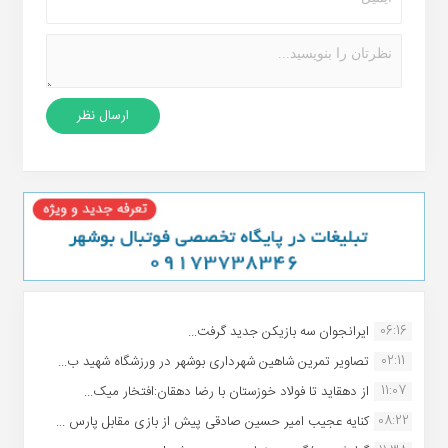
06:16
ایرانجوان سه بازیکن جدید گرفت...
02:11
تصاویر تمرین شاهین شهردارى بوشهر در ورزشگاه شهید ب...
11:07
از دهقاید تا فولاد خوزستان با رضا دهقان:افتخار میک...
08:22
کنایه عجیب امیر حسین صادقی پیش از بازی مقابل پارس ...