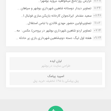
11:38
گزارش روز/گنج میخواهید ،بروید بوشهر!...
11:34
تصاویر دیدار دوستانه شاهین شهردارى بوشهر و سپاهان ...
08:46
سعید مفتخر :ایرانجوان کارخانه بازیکن سازی فوتبال ا...
11:02
تصاویر،اولین حضور مهدی قائدی با لباس استقلال...
07:14
تصاویر اردو شاهین شهرداری بوشهر در بروجن/ عکس : مه...
09:24
هفته اول لیگ دسته دوم،شاهین شهرداری بازی پر حادثه ...
لیان ایده
طراحی سایت در بوشهر
اسپید پیامک
پنل پیامکی با ۹۵٪ تخفیف خرید پنل